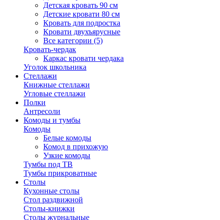
Детская кровать 90 см
Детские кровати 80 см
Кровать для подростка
Кровати двухъярусные
Все категории (5)
Кровать-чердак
Каркас кровати чердака
Уголок школьника
Стеллажи
Книжные стеллажи
Угловые стеллажи
Полки
Антресоли
Комоды и тумбы
Комоды
Белые комоды
Комод в прихожую
Узкие комоды
Тумбы под ТВ
Тумбы прикроватные
Столы
Кухонные столы
Стол раздвижной
Столы-книжки
Столы журнальные