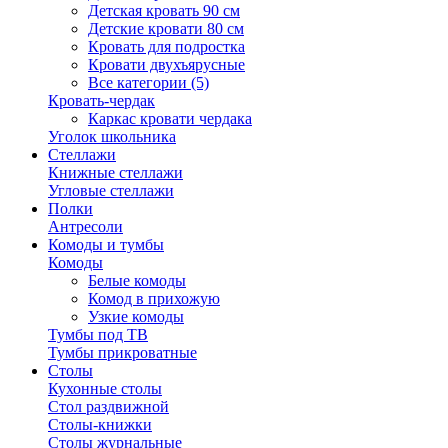
Детская кровать 90 см
Детские кровати 80 см
Кровать для подростка
Кровати двухъярусные
Все категории (5)
Кровать-чердак
Каркас кровати чердака
Уголок школьника
Стеллажи
Книжные стеллажи
Угловые стеллажи
Полки
Антресоли
Комоды и тумбы
Комоды
Белые комоды
Комод в прихожую
Узкие комоды
Тумбы под ТВ
Тумбы прикроватные
Столы
Кухонные столы
Стол раздвижной
Столы-книжки
Столы журнальные