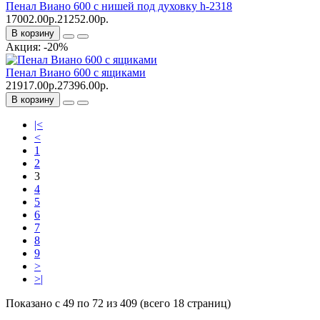
Пенал Виано 600 с нишей под духовку h-2318
17002.00р.
21252.00р.
В корзину
Акция: -20%
Пенал Виано 600 с ящиками
21917.00р.
27396.00р.
В корзину
|<
<
1
2
3
4
5
6
7
8
9
>
>|
Показано с 49 по 72 из 409 (всего 18 страниц)