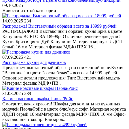
Кухня Квадро/Лофт в цвете оливково-зеленый/дуб цикорий
09.10.2025
Новости из этой категории
14.09.2025
234
Распродажа! Выставочный образец всего за 18999 рублей
РАСПРОДАЖА!!! Выставочный образец кухня Бриз в цвете
Капучино ВСЕГО ЗА 18999р. Отличное решение для дачи!
Кухня Бриз в цвете Дуб Капучино: Материал корпуса ЛДСП
белый 16 мм Материал фасада МДФ+ПВХ 16 ..
07.09.2025
421
Распродажа кухни для дачников
Предлагаем выставочный образец по сниженной цене.Кухня
"Вероника" в цвете "сосна белая" - всего за 14 999 рублей!
Основные детали предложения: Тип: Выставочный модуль
Материал фасада: МДФ+ПВ..
31.08.2025
289
Какие красивые шкафы Паола/Ройс
Смотрите, какая красота! Шкафы для комнаты из кухонных
модулей Паола/Ройс в цвете блю/маус софт. Материал корпуса
ЛДСП серый 16 ммМатериал фасада МДФ+ПВХ 16 мм Офис-
выставочный зал:пр. Елизаров..