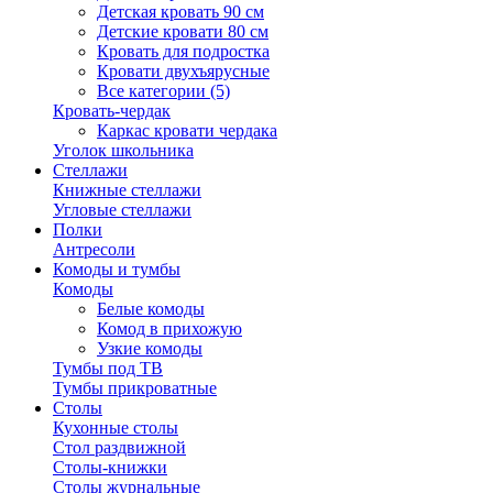
Детская кровать 90 см
Детские кровати 80 см
Кровать для подростка
Кровати двухъярусные
Все категории (5)
Кровать-чердак
Каркас кровати чердака
Уголок школьника
Стеллажи
Книжные стеллажи
Угловые стеллажи
Полки
Антресоли
Комоды и тумбы
Комоды
Белые комоды
Комод в прихожую
Узкие комоды
Тумбы под ТВ
Тумбы прикроватные
Столы
Кухонные столы
Стол раздвижной
Столы-книжки
Столы журнальные