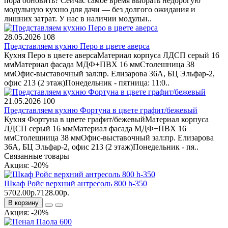
пора обновить? Сейчас самое время выбрать недорогую
модульную кухню для дачи — без долгого ожидания и
лишних затрат. У нас в наличии модульн..
28.05.2026
108
Представляем кухню Перо в цвете аверса
Кухня Перо в цвете аверсаМатериал корпуса ЛДСП серый 16
ммМатериал фасада МДФ+ПВХ 16 ммСтолешница 38
ммОфис-выставочный зал:пр. Елизарова 36А, БЦ Эльфар-2,
офис 213 (2 этаж)Понедельник - пятница: 11:0..
21.05.2026
100
Представляем кухню Фортуна в цвете графит/бежевый
Кухня Фортуна в цвете графит/бежевыйМатериал корпуса
ЛДСП серый 16 ммМатериал фасада МДФ+ПВХ 16
ммСтолешница 38 ммОфис-выставочный зал:пр. Елизарова
36А, БЦ Эльфар-2, офис 213 (2 этаж)Понедельник - пя..
Связанные товары
Акция: -20%
Шкаф Ройс верхний антресоль 800 h-350
5702.00р.
7128.00р.
В корзину
Акция: -20%