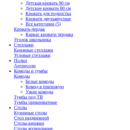
Детская кровать 90 см
Детские кровати 80 см
Кровать для подростка
Кровати двухъярусные
Все категории (5)
Кровать-чердак
Каркас кровати чердака
Уголок школьника
Стеллажи
Книжные стеллажи
Угловые стеллажи
Полки
Антресоли
Комоды и тумбы
Комоды
Белые комоды
Комод в прихожую
Узкие комоды
Тумбы под ТВ
Тумбы прикроватные
Столы
Кухонные столы
Стол раздвижной
Столы-книжки
Столы журнальные