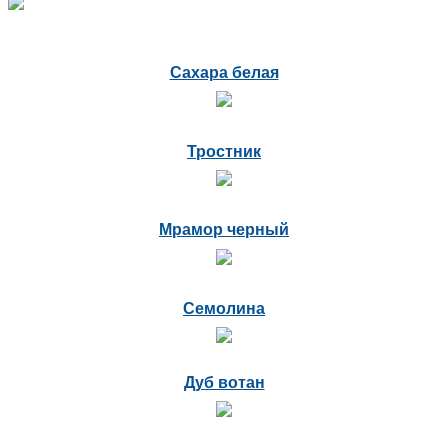
Сахара белая
Тростник
Мрамор черный
Семолина
Дуб вотан