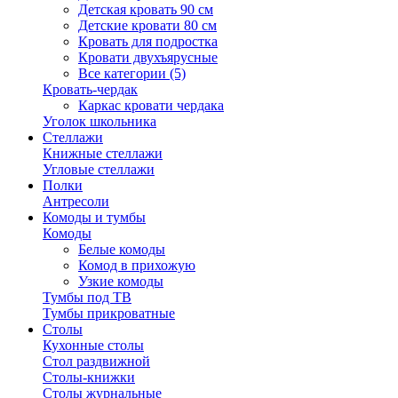
Детская кровать 90 см
Детские кровати 80 см
Кровать для подростка
Кровати двухъярусные
Все категории (5)
Кровать-чердак
Каркас кровати чердака
Уголок школьника
Стеллажи
Книжные стеллажи
Угловые стеллажи
Полки
Антресоли
Комоды и тумбы
Комоды
Белые комоды
Комод в прихожую
Узкие комоды
Тумбы под ТВ
Тумбы прикроватные
Столы
Кухонные столы
Стол раздвижной
Столы-книжки
Столы журнальные