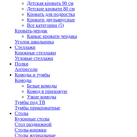
Детская кровать 90 см
Детские кровати 80 см
Кровать для подростка
Кровати двухъярусные
Все категории (5)
Кровать-чердак
Каркас кровати чердака
Уголок школьника
Стеллажи
Книжные стеллажи
Угловые стеллажи
Полки
Антресоли
Комоды и тумбы
Комоды
Белые комоды
Комод в прихожую
Узкие комоды
Тумбы под ТВ
Тумбы прикроватные
Столы
Кухонные столы
Стол раздвижной
Столы-книжки
Столы журнальные