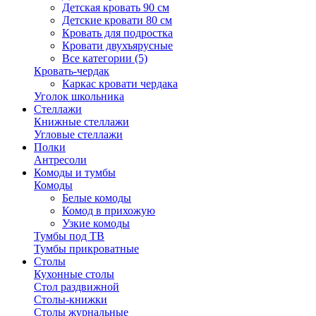
Детская кровать 90 см
Детские кровати 80 см
Кровать для подростка
Кровати двухъярусные
Все категории (5)
Кровать-чердак
Каркас кровати чердака
Уголок школьника
Стеллажи
Книжные стеллажи
Угловые стеллажи
Полки
Антресоли
Комоды и тумбы
Комоды
Белые комоды
Комод в прихожую
Узкие комоды
Тумбы под ТВ
Тумбы прикроватные
Столы
Кухонные столы
Стол раздвижной
Столы-книжки
Столы журнальные