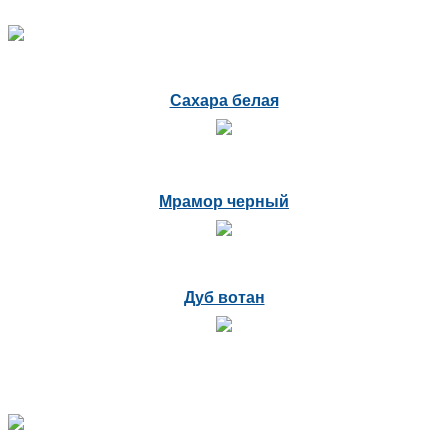
Сахара белая
Мрамор черный
Дуб вотан