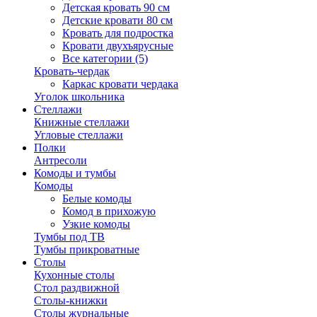
Детская кровать 90 см
Детские кровати 80 см
Кровать для подростка
Кровати двухъярусные
Все категории (5)
Кровать-чердак
Каркас кровати чердака
Уголок школьника
Стеллажи
Книжные стеллажи
Угловые стеллажи
Полки
Антресоли
Комоды и тумбы
Комоды
Белые комоды
Комод в прихожую
Узкие комоды
Тумбы под ТВ
Тумбы прикроватные
Столы
Кухонные столы
Стол раздвижной
Столы-книжки
Столы журнальные