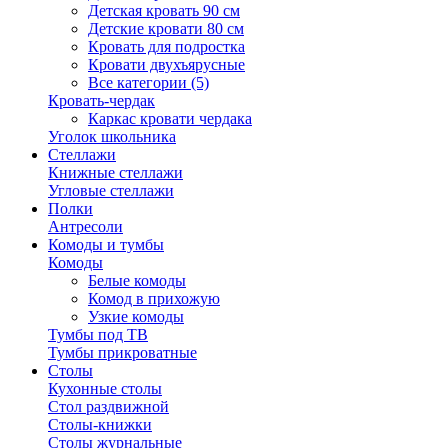
Детская кровать 90 см
Детские кровати 80 см
Кровать для подростка
Кровати двухъярусные
Все категории (5)
Кровать-чердак
Каркас кровати чердака
Уголок школьника
Стеллажи
Книжные стеллажи
Угловые стеллажи
Полки
Антресоли
Комоды и тумбы
Комоды
Белые комоды
Комод в прихожую
Узкие комоды
Тумбы под ТВ
Тумбы прикроватные
Столы
Кухонные столы
Стол раздвижной
Столы-книжки
Столы журнальные