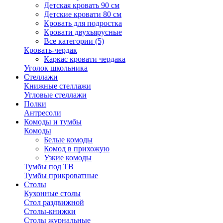
Детская кровать 90 см
Детские кровати 80 см
Кровать для подростка
Кровати двухъярусные
Все категории (5)
Кровать-чердак
Каркас кровати чердака
Уголок школьника
Стеллажи
Книжные стеллажи
Угловые стеллажи
Полки
Антресоли
Комоды и тумбы
Комоды
Белые комоды
Комод в прихожую
Узкие комоды
Тумбы под ТВ
Тумбы прикроватные
Столы
Кухонные столы
Стол раздвижной
Столы-книжки
Столы журнальные