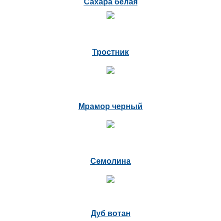
Сахара белая
Тростник
Мрамор черный
Семолина
Дуб вотан