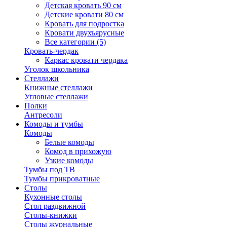
Детская кровать 90 см
Детские кровати 80 см
Кровать для подростка
Кровати двухъярусные
Все категории (5)
Кровать-чердак
Каркас кровати чердака
Уголок школьника
Стеллажи
Книжные стеллажи
Угловые стеллажи
Полки
Антресоли
Комоды и тумбы
Комоды
Белые комоды
Комод в прихожую
Узкие комоды
Тумбы под ТВ
Тумбы прикроватные
Столы
Кухонные столы
Стол раздвижной
Столы-книжки
Столы журнальные