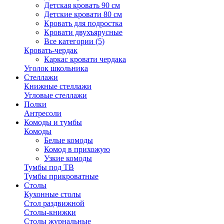
Детская кровать 90 см
Детские кровати 80 см
Кровать для подростка
Кровати двухъярусные
Все категории (5)
Кровать-чердак
Каркас кровати чердака
Уголок школьника
Стеллажи
Книжные стеллажи
Угловые стеллажи
Полки
Антресоли
Комоды и тумбы
Комоды
Белые комоды
Комод в прихожую
Узкие комоды
Тумбы под ТВ
Тумбы прикроватные
Столы
Кухонные столы
Стол раздвижной
Столы-книжки
Столы журнальные