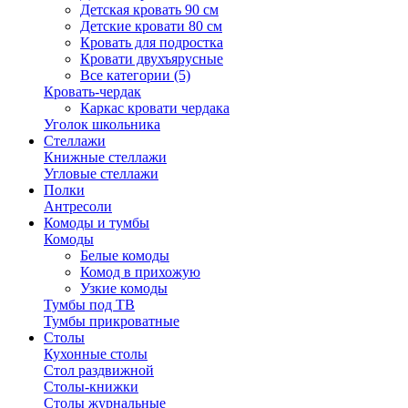
Детская кровать 90 см
Детские кровати 80 см
Кровать для подростка
Кровати двухъярусные
Все категории (5)
Кровать-чердак
Каркас кровати чердака
Уголок школьника
Стеллажи
Книжные стеллажи
Угловые стеллажи
Полки
Антресоли
Комоды и тумбы
Комоды
Белые комоды
Комод в прихожую
Узкие комоды
Тумбы под ТВ
Тумбы прикроватные
Столы
Кухонные столы
Стол раздвижной
Столы-книжки
Столы журнальные