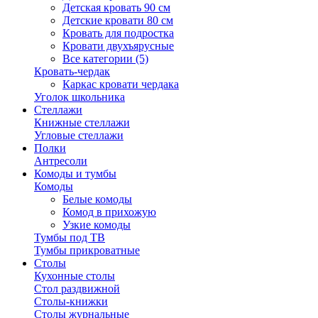
Детская кровать 90 см
Детские кровати 80 см
Кровать для подростка
Кровати двухъярусные
Все категории (5)
Кровать-чердак
Каркас кровати чердака
Уголок школьника
Стеллажи
Книжные стеллажи
Угловые стеллажи
Полки
Антресоли
Комоды и тумбы
Комоды
Белые комоды
Комод в прихожую
Узкие комоды
Тумбы под ТВ
Тумбы прикроватные
Столы
Кухонные столы
Стол раздвижной
Столы-книжки
Столы журнальные