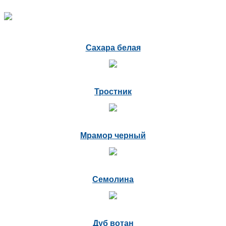
Сахара белая
Тростник
Мрамор черный
Семолина
Дуб вотан