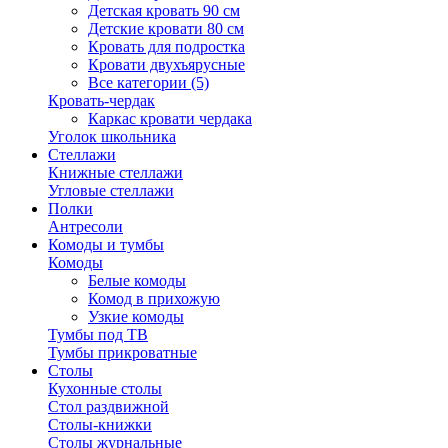
Детская кровать 90 см
Детские кровати 80 см
Кровать для подростка
Кровати двухъярусные
Все категории (5)
Кровать-чердак
Каркас кровати чердака
Уголок школьника
Стеллажи
Книжные стеллажи
Угловые стеллажи
Полки
Антресоли
Комоды и тумбы
Комоды
Белые комоды
Комод в прихожую
Узкие комоды
Тумбы под ТВ
Тумбы прикроватные
Столы
Кухонные столы
Стол раздвижной
Столы-книжки
Столы журнальные