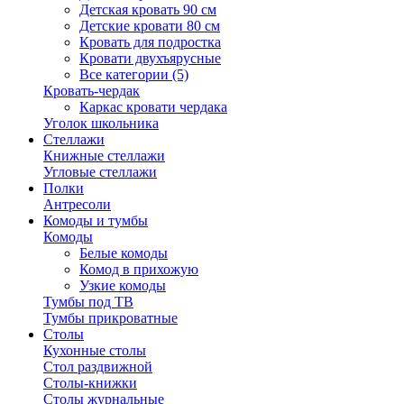
Детская кровать 90 см
Детские кровати 80 см
Кровать для подростка
Кровати двухъярусные
Все категории (5)
Кровать-чердак
Каркас кровати чердака
Уголок школьника
Стеллажи
Книжные стеллажи
Угловые стеллажи
Полки
Антресоли
Комоды и тумбы
Комоды
Белые комоды
Комод в прихожую
Узкие комоды
Тумбы под ТВ
Тумбы прикроватные
Столы
Кухонные столы
Стол раздвижной
Столы-книжки
Столы журнальные