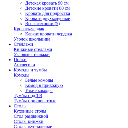
Детская кровать 90 см
Детские кровати 80 см
Кровать для подростка
Кровати двухъярусные
Все категории (5)
Кровать-чердак
Каркас кровати чердака
Уголок школьника
Стеллажи
Книжные стеллажи
Угловые стеллажи
Полки
Антресоли
Комоды и тумбы
Комоды
Белые комоды
Комод в прихожую
Узкие комоды
Тумбы под ТВ
Тумбы прикроватные
Столы
Кухонные столы
Стол раздвижной
Столы-книжки
Столы журнальные