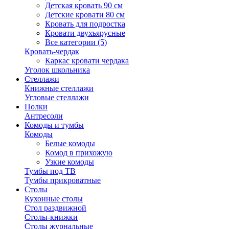
Детская кровать 90 см
Детские кровати 80 см
Кровать для подростка
Кровати двухъярусные
Все категории (5)
Кровать-чердак
Каркас кровати чердака
Уголок школьника
Стеллажи
Книжные стеллажи
Угловые стеллажи
Полки
Антресоли
Комоды и тумбы
Комоды
Белые комоды
Комод в прихожую
Узкие комоды
Тумбы под ТВ
Тумбы прикроватные
Столы
Кухонные столы
Стол раздвижной
Столы-книжки
Столы журнальные