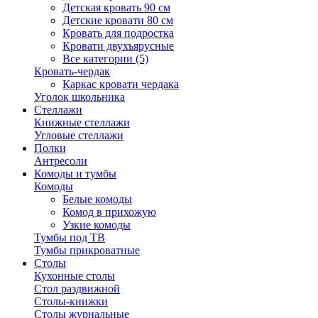
Детская кровать 90 см
Детские кровати 80 см
Кровать для подростка
Кровати двухъярусные
Все категории (5)
Кровать-чердак
Каркас кровати чердака
Уголок школьника
Стеллажи
Книжные стеллажи
Угловые стеллажи
Полки
Антресоли
Комоды и тумбы
Комоды
Белые комоды
Комод в прихожую
Узкие комоды
Тумбы под ТВ
Тумбы прикроватные
Столы
Кухонные столы
Стол раздвижной
Столы-книжки
Столы журнальные