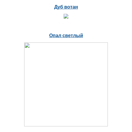
Дуб вотан
Опал светлый