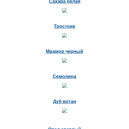
Сахара белая
Тростник
Мрамор черный
Семолина
Дуб вотан