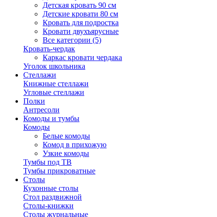
Детская кровать 90 см
Детские кровати 80 см
Кровать для подростка
Кровати двухъярусные
Все категории (5)
Кровать-чердак
Каркас кровати чердака
Уголок школьника
Стеллажи
Книжные стеллажи
Угловые стеллажи
Полки
Антресоли
Комоды и тумбы
Комоды
Белые комоды
Комод в прихожую
Узкие комоды
Тумбы под ТВ
Тумбы прикроватные
Столы
Кухонные столы
Стол раздвижной
Столы-книжки
Столы журнальные