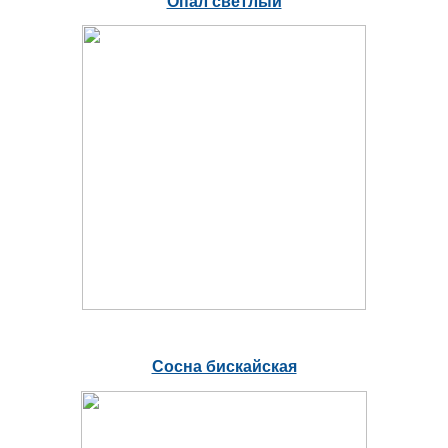
Опал светлый
Сосна бискайская