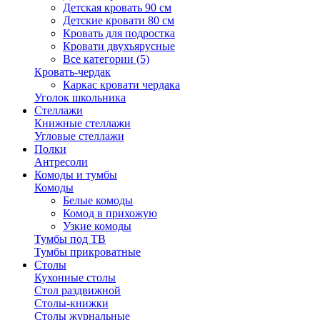
Детская кровать 90 см
Детские кровати 80 см
Кровать для подростка
Кровати двухъярусные
Все категории (5)
Кровать-чердак
Каркас кровати чердака
Уголок школьника
Стеллажи
Книжные стеллажи
Угловые стеллажи
Полки
Антресоли
Комоды и тумбы
Комоды
Белые комоды
Комод в прихожую
Узкие комоды
Тумбы под ТВ
Тумбы прикроватные
Столы
Кухонные столы
Стол раздвижной
Столы-книжки
Столы журнальные