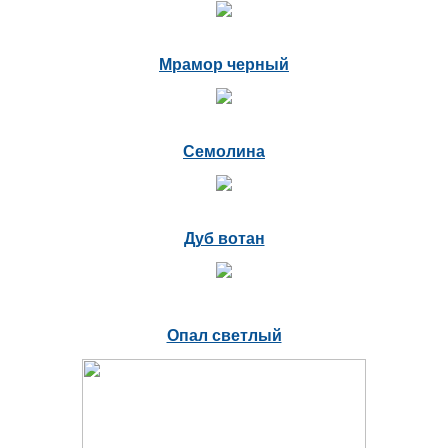
Мрамор черный
Семолина
Дуб вотан
Опал светлый