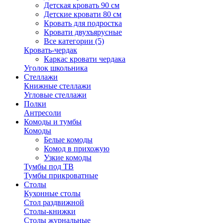
Детская кровать 90 см
Детские кровати 80 см
Кровать для подростка
Кровати двухъярусные
Все категории (5)
Кровать-чердак
Каркас кровати чердака
Уголок школьника
Стеллажи
Книжные стеллажи
Угловые стеллажи
Полки
Антресоли
Комоды и тумбы
Комоды
Белые комоды
Комод в прихожую
Узкие комоды
Тумбы под ТВ
Тумбы прикроватные
Столы
Кухонные столы
Стол раздвижной
Столы-книжки
Столы журнальные