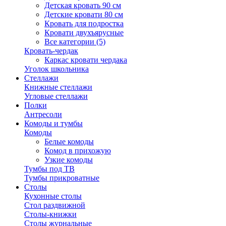
Детская кровать 90 см
Детские кровати 80 см
Кровать для подростка
Кровати двухъярусные
Все категории (5)
Кровать-чердак
Каркас кровати чердака
Уголок школьника
Стеллажи
Книжные стеллажи
Угловые стеллажи
Полки
Антресоли
Комоды и тумбы
Комоды
Белые комоды
Комод в прихожую
Узкие комоды
Тумбы под ТВ
Тумбы прикроватные
Столы
Кухонные столы
Стол раздвижной
Столы-книжки
Столы журнальные