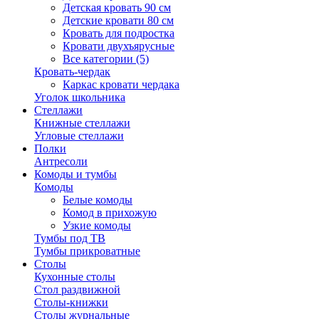
Детская кровать 90 см
Детские кровати 80 см
Кровать для подростка
Кровати двухъярусные
Все категории (5)
Кровать-чердак
Каркас кровати чердака
Уголок школьника
Стеллажи
Книжные стеллажи
Угловые стеллажи
Полки
Антресоли
Комоды и тумбы
Комоды
Белые комоды
Комод в прихожую
Узкие комоды
Тумбы под ТВ
Тумбы прикроватные
Столы
Кухонные столы
Стол раздвижной
Столы-книжки
Столы журнальные