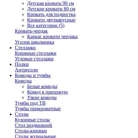
Детская кровать 90 см
Детские кровати 80 см
Кровать для подростка
Кровати двухъярусные
Все категории (5)
Кровать-чердак
Каркас кровати чердака
Уголок школьника
Стеллажи
Книжные стеллажи
Угловые стеллажи
Полки
Антресоли
Комоды и тумбы
Комоды
Белые комоды
Комод в прихожую
Узкие комоды
Тумбы под ТВ
Тумбы прикроватные
Столы
Кухонные столы
Стол раздвижной
Столы-книжки
Столы журнальные