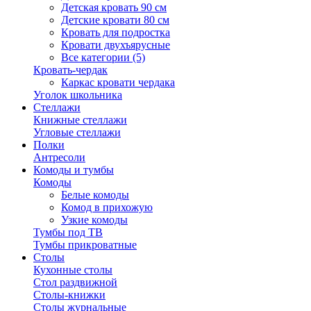
Детская кровать 90 см
Детские кровати 80 см
Кровать для подростка
Кровати двухъярусные
Все категории (5)
Кровать-чердак
Каркас кровати чердака
Уголок школьника
Стеллажи
Книжные стеллажи
Угловые стеллажи
Полки
Антресоли
Комоды и тумбы
Комоды
Белые комоды
Комод в прихожую
Узкие комоды
Тумбы под ТВ
Тумбы прикроватные
Столы
Кухонные столы
Стол раздвижной
Столы-книжки
Столы журнальные