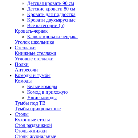
Детская кровать 90 см
Детские кровати 80 см
Кровать для подростка
Кровати двухъярусные
Все категории (5)
Кровать-чердак
Каркас кровати чердака
Уголок школьника
Стеллажи
Книжные стеллажи
Угловые стеллажи
Полки
Антресоли
Комоды и тумбы
Комоды
Белые комоды
Комод в прихожую
Узкие комоды
Тумбы под ТВ
Тумбы прикроватные
Столы
Кухонные столы
Стол раздвижной
Столы-книжки
Столы журнальные