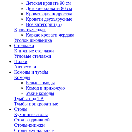
Детская кровать 90 см
Детские кровати 80 см
Кровать для подростка
Кровати двухъярусные
Все категории (5)
Кровать-чердак
Каркас кровати чердака
Уголок школьника
Стеллажи
Книжные стеллажи
Угловые стеллажи
Полки
Антресоли
Комоды и тумбы
Комоды
Белые комоды
Комод в прихожую
Узкие комоды
Тумбы под ТВ
Тумбы прикроватные
Столы
Кухонные столы
Стол раздвижной
Столы-книжки
Столы журнальные