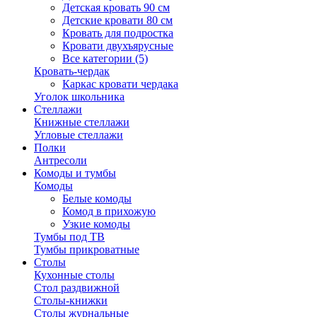
Детская кровать 90 см
Детские кровати 80 см
Кровать для подростка
Кровати двухъярусные
Все категории (5)
Кровать-чердак
Каркас кровати чердака
Уголок школьника
Стеллажи
Книжные стеллажи
Угловые стеллажи
Полки
Антресоли
Комоды и тумбы
Комоды
Белые комоды
Комод в прихожую
Узкие комоды
Тумбы под ТВ
Тумбы прикроватные
Столы
Кухонные столы
Стол раздвижной
Столы-книжки
Столы журнальные