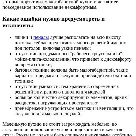
которые портят вид малогабаритной кухни и делают ее
повседневное использование некомфортным.
Какие ошибки нужно предусмотреть и
исключить:
ящики и
пеналы
лучше располагать на всю высоту
потолка, сейчас предлагается много решений именно
под потолок, включая узкие пеналы;
отсутствие продуманного “рабочего треугольника”:
мойка-плита-холодильник, что приведет к дискомфорту
во время готовки;
бытовая техника должны быть малогабаритной, такие
варианты предлагают ведущие производители бытовой
техники;
отсутствие умных систем хранения, современных
решений внутреннего наполнения модулей;
большое количество декорирующих элементов, ярких
расцветок, нагружающих пространство;
пренебрежение устройством вытяжки и вентиляции, что
актуально для малых площадей.
Маленькую кухню не стоит загромождать мебелью, но
актуально использование углов и подоконника в качестве
стола. Ручки не должны быть слишком выпуклыми, особенно