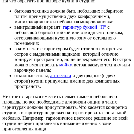
На что обратить при выборе кухни в студию:
бытовая техника должна быть небольших габаритов:
плиты преимущественно двух конфорочными,
минихолодильник и небольшая микроволновка;
выигрышный вариант:
гарнитур буквой “П”
с
небольшой барной стойкой или откидным столиком,
отгораживающими кухонную зону от остального
помещения;
в комплекте с гарнитуром будет отлично смотреться
остров с выдвижными ящиками, который отлично
зонирует пространство, но не перекрывает его. В остров
можно вмонтировать
мойку
, встраиваемую технику или
варочную панель;
откидные столы,
антресоли
и двухрядные (с двух
сторон) кухни придуманы именно для компактных
пространств.
Не стоит стараться вместить невместимое в небольшую
площадь, но все необходимые для жизни опции в таких
гарнитурах должны присутствовать. Что касается конкретно
студии, то гарнитур не должен контрастировать с остальной
мебелью. Например, гармоничное цветовое решение во всей
студии не будет привлекать внимание именно к зоне
приготовления пищи.