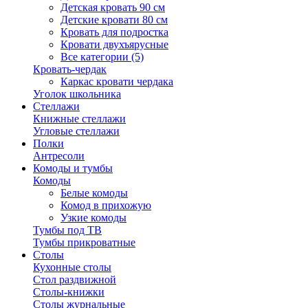
Детская кровать 90 см
Детские кровати 80 см
Кровать для подростка
Кровати двухъярусные
Все категории (5)
Кровать-чердак
Каркас кровати чердака
Уголок школьника
Стеллажи
Книжные стеллажи
Угловые стеллажи
Полки
Антресоли
Комоды и тумбы
Комоды
Белые комоды
Комод в прихожую
Узкие комоды
Тумбы под ТВ
Тумбы прикроватные
Столы
Кухонные столы
Стол раздвижной
Столы-книжки
Столы журнальные