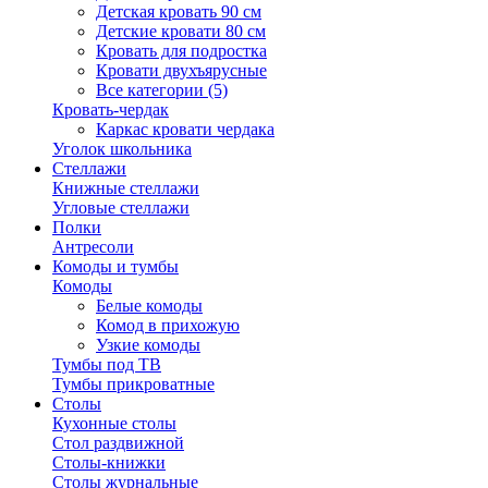
Детская кровать 90 см
Детские кровати 80 см
Кровать для подростка
Кровати двухъярусные
Все категории (5)
Кровать-чердак
Каркас кровати чердака
Уголок школьника
Стеллажи
Книжные стеллажи
Угловые стеллажи
Полки
Антресоли
Комоды и тумбы
Комоды
Белые комоды
Комод в прихожую
Узкие комоды
Тумбы под ТВ
Тумбы прикроватные
Столы
Кухонные столы
Стол раздвижной
Столы-книжки
Столы журнальные