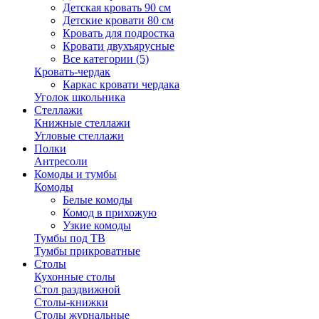
Детская кровать 90 см
Детские кровати 80 см
Кровать для подростка
Кровати двухъярусные
Все категории (5)
Кровать-чердак
Каркас кровати чердака
Уголок школьника
Стеллажи
Книжные стеллажи
Угловые стеллажи
Полки
Антресоли
Комоды и тумбы
Комоды
Белые комоды
Комод в прихожую
Узкие комоды
Тумбы под ТВ
Тумбы прикроватные
Столы
Кухонные столы
Стол раздвижной
Столы-книжки
Столы журнальные