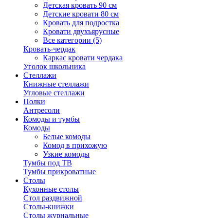
Детская кровать 90 см
Детские кровати 80 см
Кровать для подростка
Кровати двухъярусные
Все категории (5)
Кровать-чердак
Каркас кровати чердака
Уголок школьника
Стеллажи
Книжные стеллажи
Угловые стеллажи
Полки
Антресоли
Комоды и тумбы
Комоды
Белые комоды
Комод в прихожую
Узкие комоды
Тумбы под ТВ
Тумбы прикроватные
Столы
Кухонные столы
Стол раздвижной
Столы-книжки
Столы журнальные