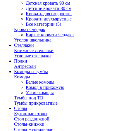
Детская кровать 90 см
Детские кровати 80 см
Кровать для подростка
Кровати двухъярусные
Все категории (5)
Кровать-чердак
Каркас кровати чердака
Уголок школьника
Стеллажи
Книжные стеллажи
Угловые стеллажи
Полки
Антресоли
Комоды и тумбы
Комоды
Белые комоды
Комод в прихожую
Узкие комоды
Тумбы под ТВ
Тумбы прикроватные
Столы
Кухонные столы
Стол раздвижной
Столы-книжки
Столы журнальные