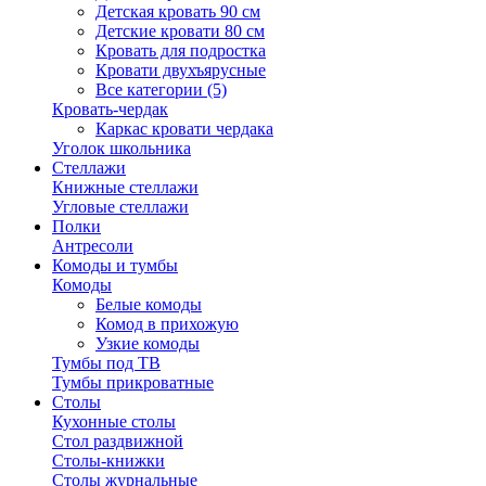
Детская кровать 90 см
Детские кровати 80 см
Кровать для подростка
Кровати двухъярусные
Все категории (5)
Кровать-чердак
Каркас кровати чердака
Уголок школьника
Стеллажи
Книжные стеллажи
Угловые стеллажи
Полки
Антресоли
Комоды и тумбы
Комоды
Белые комоды
Комод в прихожую
Узкие комоды
Тумбы под ТВ
Тумбы прикроватные
Столы
Кухонные столы
Стол раздвижной
Столы-книжки
Столы журнальные