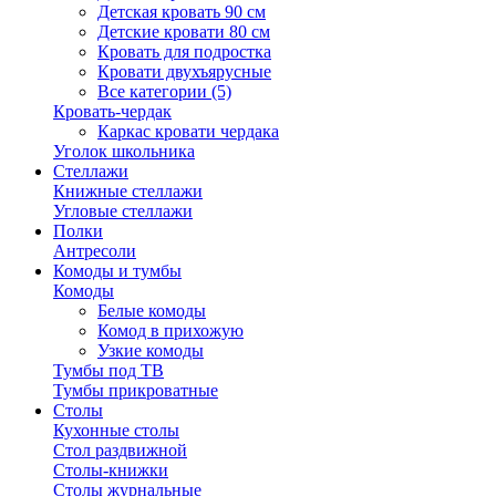
Детская кровать 90 см
Детские кровати 80 см
Кровать для подростка
Кровати двухъярусные
Все категории (5)
Кровать-чердак
Каркас кровати чердака
Уголок школьника
Стеллажи
Книжные стеллажи
Угловые стеллажи
Полки
Антресоли
Комоды и тумбы
Комоды
Белые комоды
Комод в прихожую
Узкие комоды
Тумбы под ТВ
Тумбы прикроватные
Столы
Кухонные столы
Стол раздвижной
Столы-книжки
Столы журнальные