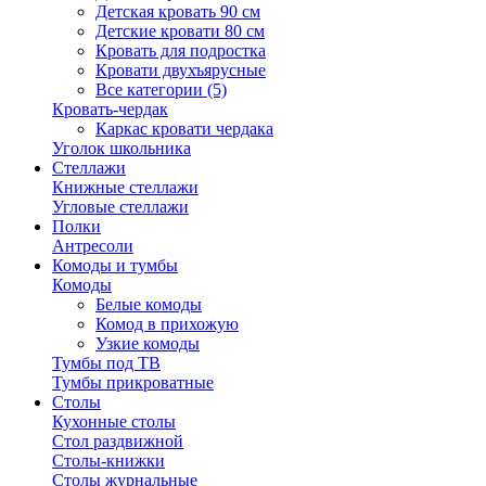
Детская кровать 90 см
Детские кровати 80 см
Кровать для подростка
Кровати двухъярусные
Все категории (5)
Кровать-чердак
Каркас кровати чердака
Уголок школьника
Стеллажи
Книжные стеллажи
Угловые стеллажи
Полки
Антресоли
Комоды и тумбы
Комоды
Белые комоды
Комод в прихожую
Узкие комоды
Тумбы под ТВ
Тумбы прикроватные
Столы
Кухонные столы
Стол раздвижной
Столы-книжки
Столы журнальные