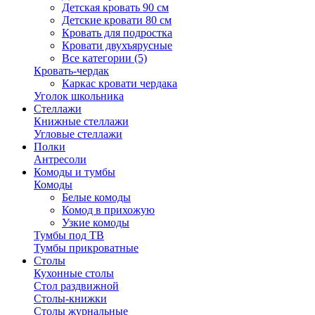
Детская кровать 90 см
Детские кровати 80 см
Кровать для подростка
Кровати двухъярусные
Все категории (5)
Кровать-чердак
Каркас кровати чердака
Уголок школьника
Стеллажи
Книжные стеллажи
Угловые стеллажи
Полки
Антресоли
Комоды и тумбы
Комоды
Белые комоды
Комод в прихожую
Узкие комоды
Тумбы под ТВ
Тумбы прикроватные
Столы
Кухонные столы
Стол раздвижной
Столы-книжки
Столы журнальные