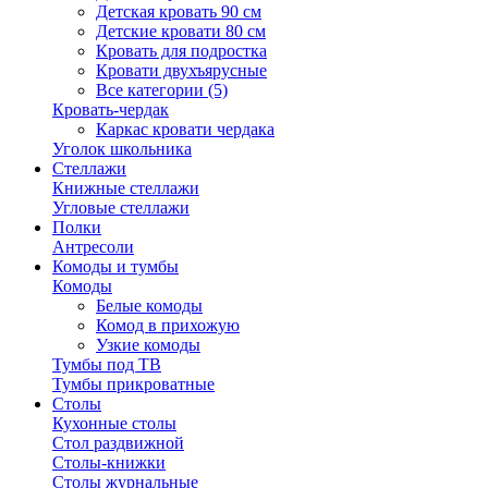
Детская кровать 90 см
Детские кровати 80 см
Кровать для подростка
Кровати двухъярусные
Все категории (5)
Кровать-чердак
Каркас кровати чердака
Уголок школьника
Стеллажи
Книжные стеллажи
Угловые стеллажи
Полки
Антресоли
Комоды и тумбы
Комоды
Белые комоды
Комод в прихожую
Узкие комоды
Тумбы под ТВ
Тумбы прикроватные
Столы
Кухонные столы
Стол раздвижной
Столы-книжки
Столы журнальные