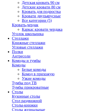
Детская кровать 90 см
Детские кровати 80 см
Кровать для подростка
Кровати двухъярусные
Все категории (5)
Кровать-чердак
Каркас кровати чердака
Уголок школьника
Стеллажи
Книжные стеллажи
Угловые стеллажи
Полки
Антресоли
Комоды и тумбы
Комоды
Белые комоды
Комод в прихожую
Узкие комоды
Тумбы под ТВ
Тумбы прикроватные
Столы
Кухонные столы
Стол раздвижной
Столы-книжки
Столы журнальные