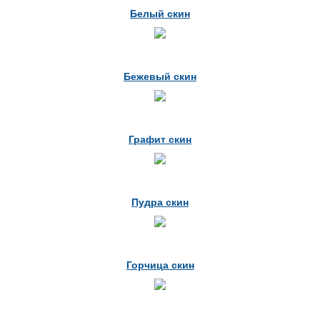
Белый скин
Бежевый скин
Графит скин
Пудра скин
Горчица скин