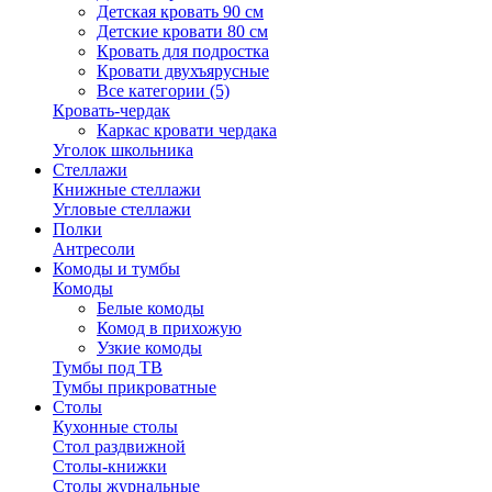
Детская кровать 90 см
Детские кровати 80 см
Кровать для подростка
Кровати двухъярусные
Все категории (5)
Кровать-чердак
Каркас кровати чердака
Уголок школьника
Стеллажи
Книжные стеллажи
Угловые стеллажи
Полки
Антресоли
Комоды и тумбы
Комоды
Белые комоды
Комод в прихожую
Узкие комоды
Тумбы под ТВ
Тумбы прикроватные
Столы
Кухонные столы
Стол раздвижной
Столы-книжки
Столы журнальные