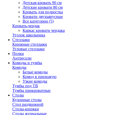
Детская кровать 90 см
Детские кровати 80 см
Кровать для подростка
Кровати двухъярусные
Все категории (5)
Кровать-чердак
Каркас кровати чердака
Уголок школьника
Стеллажи
Книжные стеллажи
Угловые стеллажи
Полки
Антресоли
Комоды и тумбы
Комоды
Белые комоды
Комод в прихожую
Узкие комоды
Тумбы под ТВ
Тумбы прикроватные
Столы
Кухонные столы
Стол раздвижной
Столы-книжки
Столы журнальные