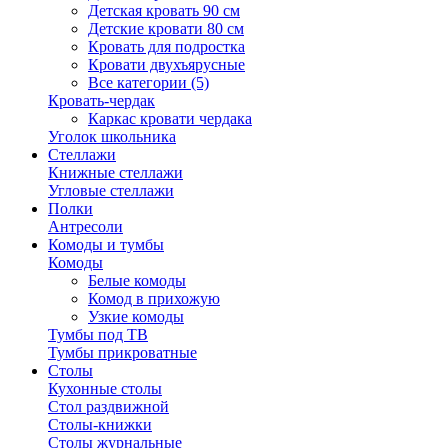
Детская кровать 90 см
Детские кровати 80 см
Кровать для подростка
Кровати двухъярусные
Все категории (5)
Кровать-чердак
Каркас кровати чердака
Уголок школьника
Стеллажи
Книжные стеллажи
Угловые стеллажи
Полки
Антресоли
Комоды и тумбы
Комоды
Белые комоды
Комод в прихожую
Узкие комоды
Тумбы под ТВ
Тумбы прикроватные
Столы
Кухонные столы
Стол раздвижной
Столы-книжки
Столы журнальные