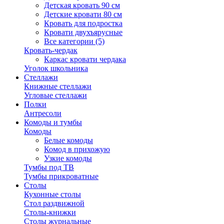
Детская кровать 90 см
Детские кровати 80 см
Кровать для подростка
Кровати двухъярусные
Все категории (5)
Кровать-чердак
Каркас кровати чердака
Уголок школьника
Стеллажи
Книжные стеллажи
Угловые стеллажи
Полки
Антресоли
Комоды и тумбы
Комоды
Белые комоды
Комод в прихожую
Узкие комоды
Тумбы под ТВ
Тумбы прикроватные
Столы
Кухонные столы
Стол раздвижной
Столы-книжки
Столы журнальные