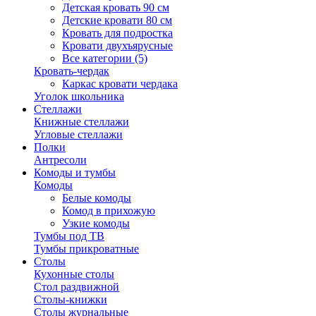
Детская кровать 90 см
Детские кровати 80 см
Кровать для подростка
Кровати двухъярусные
Все категории (5)
Кровать-чердак
Каркас кровати чердака
Уголок школьника
Стеллажи
Книжные стеллажи
Угловые стеллажи
Полки
Антресоли
Комоды и тумбы
Комоды
Белые комоды
Комод в прихожую
Узкие комоды
Тумбы под ТВ
Тумбы прикроватные
Столы
Кухонные столы
Стол раздвижной
Столы-книжки
Столы журнальные