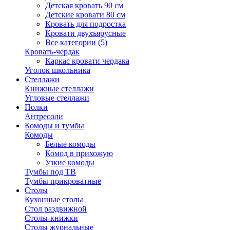
Детская кровать 90 см
Детские кровати 80 см
Кровать для подростка
Кровати двухъярусные
Все категории (5)
Кровать-чердак
Каркас кровати чердака
Уголок школьника
Стеллажи
Книжные стеллажи
Угловые стеллажи
Полки
Антресоли
Комоды и тумбы
Комоды
Белые комоды
Комод в прихожую
Узкие комоды
Тумбы под ТВ
Тумбы прикроватные
Столы
Кухонные столы
Стол раздвижной
Столы-книжки
Столы журнальные