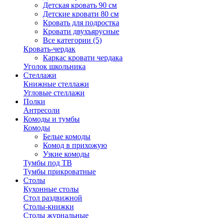
Детская кровать 90 см
Детские кровати 80 см
Кровать для подростка
Кровати двухъярусные
Все категории (5)
Кровать-чердак
Каркас кровати чердака
Уголок школьника
Стеллажи
Книжные стеллажи
Угловые стеллажи
Полки
Антресоли
Комоды и тумбы
Комоды
Белые комоды
Комод в прихожую
Узкие комоды
Тумбы под ТВ
Тумбы прикроватные
Столы
Кухонные столы
Стол раздвижной
Столы-книжки
Столы журнальные