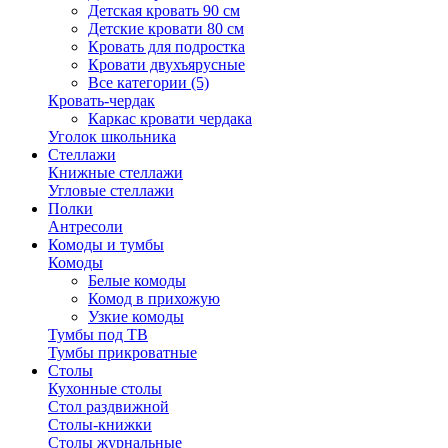
Детская кровать 90 см
Детские кровати 80 см
Кровать для подростка
Кровати двухъярусные
Все категории (5)
Кровать-чердак
Каркас кровати чердака
Уголок школьника
Стеллажи
Книжные стеллажи
Угловые стеллажи
Полки
Антресоли
Комоды и тумбы
Комоды
Белые комоды
Комод в прихожую
Узкие комоды
Тумбы под ТВ
Тумбы прикроватные
Столы
Кухонные столы
Стол раздвижной
Столы-книжки
Столы журнальные