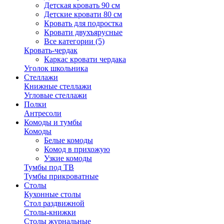
Детская кровать 90 см
Детские кровати 80 см
Кровать для подростка
Кровати двухъярусные
Все категории (5)
Кровать-чердак
Каркас кровати чердака
Уголок школьника
Стеллажи
Книжные стеллажи
Угловые стеллажи
Полки
Антресоли
Комоды и тумбы
Комоды
Белые комоды
Комод в прихожую
Узкие комоды
Тумбы под ТВ
Тумбы прикроватные
Столы
Кухонные столы
Стол раздвижной
Столы-книжки
Столы журнальные