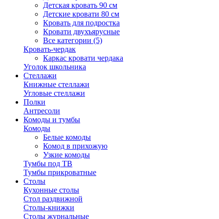
Детская кровать 90 см
Детские кровати 80 см
Кровать для подростка
Кровати двухъярусные
Все категории (5)
Кровать-чердак
Каркас кровати чердака
Уголок школьника
Стеллажи
Книжные стеллажи
Угловые стеллажи
Полки
Антресоли
Комоды и тумбы
Комоды
Белые комоды
Комод в прихожую
Узкие комоды
Тумбы под ТВ
Тумбы прикроватные
Столы
Кухонные столы
Стол раздвижной
Столы-книжки
Столы журнальные